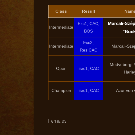
Class
Result
Nam
Marcali-Szé
Exc1, CAC,
Intermediate
BOS
"Buc
Exc2,
Intermediate
Marcali-Szé
Res.CAC
Medvebergi 
Open
Exc1, CAC
Harle
Champion
Exc1, CAC
Azur von A
Females