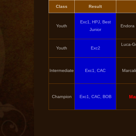
Class
Result
Exc1, HPJ, Best
Youth
Endora 
Junior
Luca-G
Youth
Exc2
Intermediate
Exc1, CAC
Marcal
Champion
Exc1, CAC, BOB
Mar