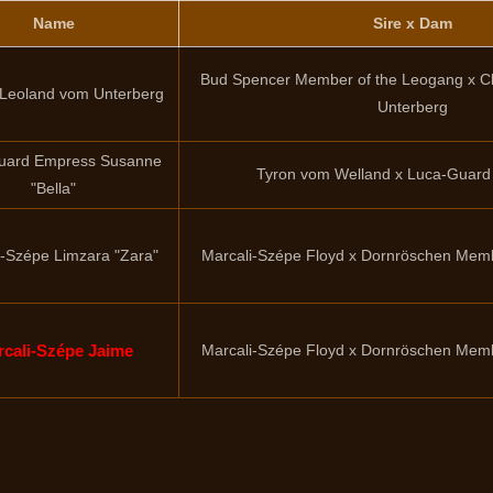
Name
Sire x Dam
Bud Spencer Member of the Leogang x Cl
Leoland vom Unterberg
Unterberg
uard Empress Susanne
Tyron vom Welland x Luca-Guard
"Bella"
i-Szépe Limzara "Zara"
Marcali-Szépe Floyd x Dornröschen Memb
cali-Szépe Jaime
Marcali-Szépe Floyd x Dornröschen Memb