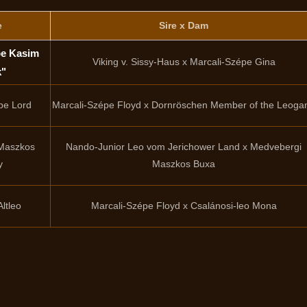
e
Sire x Dam
pe Kasim
Viking v. Sissy-Haus x Marcali-Szépe Gina
k"
pe Lord
Marcali-Szépe Floyd x Dornröschen Member of the Leoga
Maszkos
Nando-Junior Leo vom Jerichower Land x Medvebergi
y
Maszkos Buxa
ltleo
Marcali-Szépe Floyd x Csalánosi-leo Mona