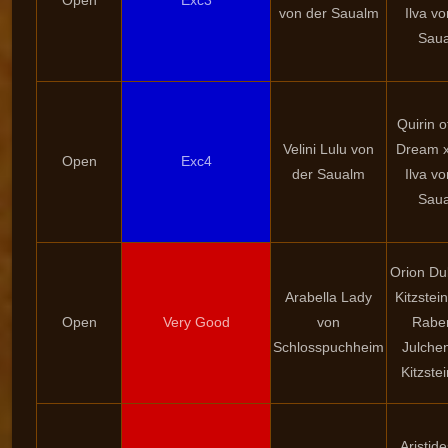
Open
Exc3
von der Saualm
Ilva vo
Sau
Quirin o
Velini Lulu von
Dream 
Open
Exc4
der Saualm
Ilva vo
Sau
Orion D
Arabella Lady
Kitzstei
Open
Very Good
von
Rabe
Schlosspuchheim
Julche
Kitzste
Aristides