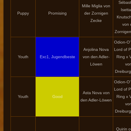
Sébast
Mille Miglia von
Isetta
Puppy
Promising
der Zornigen
Knutsc
Zecke
von 
Zornige
Odion-O
Anjolina Nova
Lord of P
Youth
Exc1, Jugendbeste
von den Adler-
Ring x 
Löwen
vo
Dreibur
Odion-O
Lord of P
Asta Nova von
Youth
Good
Ring x 
den Adler-Löwen
vo
Dreibur
Quirin o