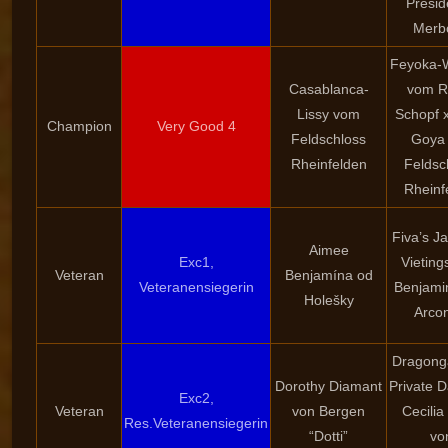
Presid
Merbo
Feyoka-
Casablanca-
vom R
Lissy vom
Schopf x
Champion
Very Good 4
Feldschloss
Goya
Rheinfelden
Feldsc
Rheinf
Fiva’s Ja
Aimee
Exc1,
Vieting
Veteran
Benjamína od
Veteranensiegerin
Benjami
Holešky
Arco
Dragong
Dorothy Diamant
Private 
Exc2,
Veteran
von Bergen
Cecili
Res.Veteranensiegerin
“Dotti”
vo