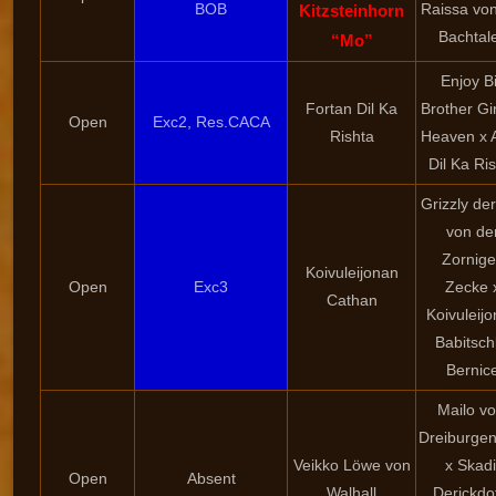
BOB
Raissa von
Kitzsteinhorn
Bachtal
“Mo”
Enjoy B
Fortan Dil Ka
Brother Gi
Open
Exc2, Res.CACA
Rishta
Heaven x A
Dil Ka Ri
Grizzly de
von de
Zornig
Koivuleijonan
Open
Exc3
Zecke 
Cathan
Koivuleij
Babitsch
Bernic
Mailo v
Dreiburgen
Veikko Löwe von
x Skadi
Open
Absent
Walhall
Derickdot