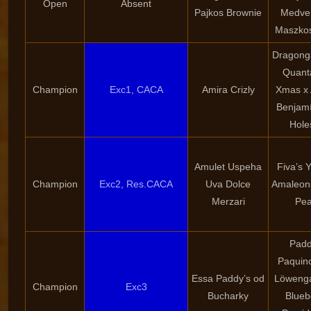
Open
Absent
Pajkos Brownie
Medve
Maszko
Dragong
Quant
Champion
Exc1, CACA
Amira Crizly
Xmas x
Benjam
Hole
Amulet Uspeha
Fiva’s Y
Champion
Exc2, Res.CACA
Uva Dolce
Amaleon
Merzari
Pea
Padd
Paquin
Essa Paddy’s od
Löwenga
Champion
Exc3
Bucharky
Blueb