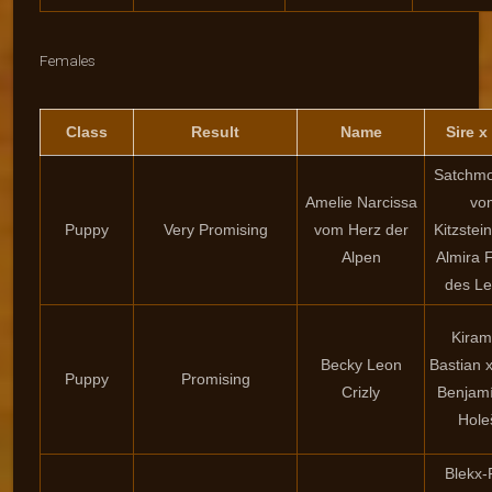
Females
Class
Result
Name
Sire 
Satchmo
Amelie Narcissa
vo
Puppy
Very Promising
vom Herz der
Kitzstei
Alpen
Almira 
des L
Kira
Becky Leon
Bastian 
Puppy
Promising
Crizly
Benjam
Hole
Blekx