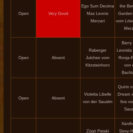
Ego Sum Decima
the Be
Open
Very Good
Mas Leonis
Garden
Merzari
vom Löw
Merz
Barry
Raberger
Leonida
Open
Absent
Julchen vom
Ronja-
Kitzsteinhorn
von 
Bacht
Quirin o
Violetta Libelle
Dream 
Open
Absent
von der Saualm
Ilva vo
Sau
Xanth
Zúgó Pataki
Sissy-