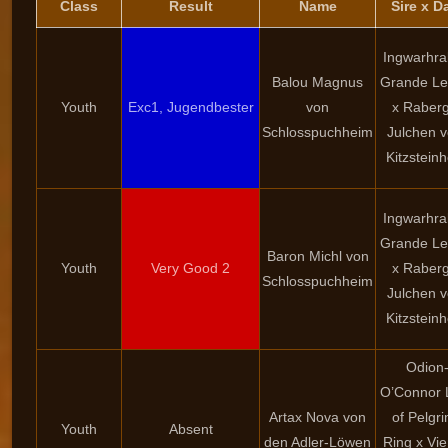
Class
Result
Name
Sire x 
Ingwarhr
Balou Magnus
Grande Le
Youth
Exc1, Jugendbester
von
x Raber
Schlosspuchheim
Julchen 
Kitzstein
Ingwarhr
Grande Le
Baron Michl von
Youth
Very Good 2
x Raber
Schlosspuchheim
Julchen 
Kitzstein
Odion
O’Connor 
Artax Nova von
of Pelgr
Youth
Absent
den Adler-Löwen
Ring x Vi