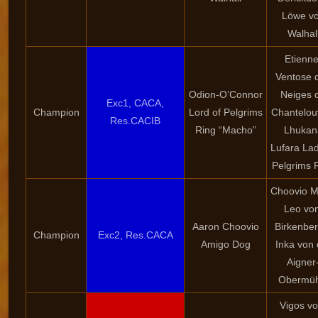
Löwe v
Walhal
Etienne
Ventose 
Odion-O’Connor
Neiges 
Exc1, CACA,
Champion
Lord of Pelgrims
Chantelou
Res.CACIB
Ring “Macho”
Lhukan
Lufara Lad
Pelgrims 
Choovio 
Leo vo
Aaron Choovio
Birkenber
Champion
Exc2, Res.CACA
Amigo Dog
Inka von 
Aigner
Obermüh
Vigos v