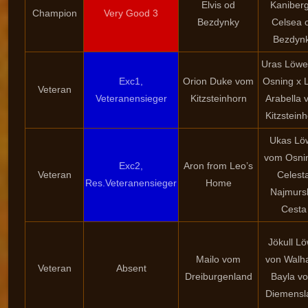
Elvis od
Kaniberg
Champion
Very Good 3
Bezdynky
Celsea 
Bezdyn
Uras Löwe
Exc1,
Orion Duke vom
Osning x 
Veteran
Veteranensieger
Kitzsteinhorn
Arabella 
Kitzstein
Ukas Lö
vom Osni
Exc2,
Aron from Leo’s
Veteran
Celest
Res.Veteranensieger
Home
Najmurs
Cesta
Jökull L
Mailo vom
von Walha
Veteran
Absent
Dreiburgenland
Bayla v
Diemensl