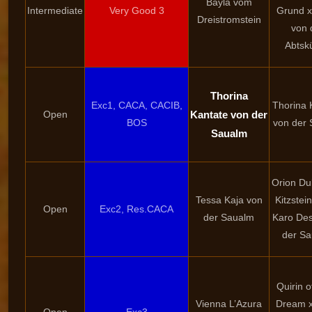
Bayla vom
Intermediate
Very Good 3
Grund x
Dreistromstein
von 
Abtsk
Thorina
Exc1, CACA, CACIB,
Thorina 
Open
Kantate von der
BOS
von der
Saualm
Orion D
Tessa Kaja von
Kitzstei
Open
Exc2, Res.CACA
der Saualm
Karo Des
der S
Quirin o
Vienna L’Azura
Dream 