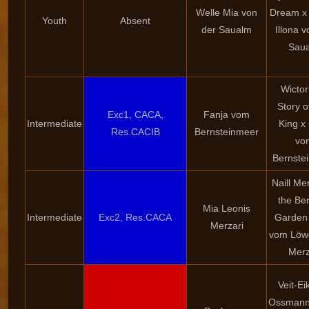
Welle Mia von
Dream x
Youth
Absent
der Saualm
Illona v
Sau
Wictor
Story o
Exc1, CACA,
Fanja vom
Intermediate
King x
Res.CACIB
Bernsteinmeer
vo
Bernste
Naill Mer
the Be
Mia Leonis
Intermediate
Exc2, Res.CACA
Garden
Merzari
vom Löw
Merz
Veit-Ei
Ossmann