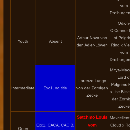
vom
Dreiburgen
Odion
O’Connor 
Arthur Nova von
of Pelgr
Youth
Absent
den Adler-Löwen
Ring x Vi
vom
Dreiburgen
Mitya-Maca
Lord o
Lorenzo Lungo
Pelgrims 
Intermediate
Exc1, no title
von der Zornigen
x Ilse Bils
Zecke
der Zorni
Zecke
Satchmo Louis
Maxcellent
vom
Exc1, CACA, CACIB,
Cloud x Ro
Open