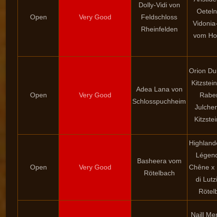
Dolly-Vidi von
Oeteln
Open
Very Good
Feldschloss
Vidonia
Rheinfelden
vom Ho
Orion D
Kitzstei
Adea Lana von
Open
Very Good
Rabe
Schlosspuchheim
Julche
Kitzste
Highlande
Légen
Basheera vom
Open
Very Good
Chêne x
Rötelbach
di Lutz
Rötel
Naill Mer