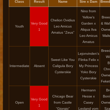
Class
Result
Name
Sire x Dam
Breed
Nino from
Yellow’s
Breed
Chelion Ovidius
Very Good
Garden x
& Wal
Youth
Leo Amicus
1
Aliqua Ilva
Owner
Amatus “Zeus”
Leo Amicus
Walt
Amatus
Breed
Lejonvinden’s
Wi
Sweet Like You
Flinka Felix x
B
Intermediate
Absent
Caligula Bory
My Princess
Chr
Cysterskie
Yoko Bory
Owne
Cysterskie
Feke
Hermann
Br
Chicago Bear
Hesse x
Boni
Very Good
Open
from Castle
Casey
Owne
1
“Giorgio”
Leoland vom
Sza