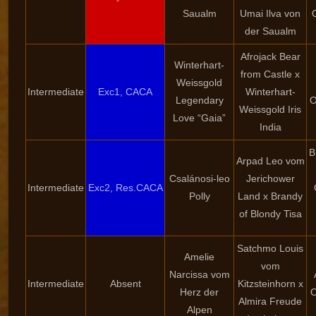
Saualm
Umai Ilva von
der Saualm
Afrojack Bear
Winterhart-
from Castle x
Weissgold
Intermediate
Exc1, CACA
Winterhart-
Legendary
O
Weissgold Iris
Love “Gaia”
India
B
Arpad Leo vom
Csalánosi-leo
Jerichower
Intermediate
Exc2, Res.CACA
Polly
Land x Brandy
of Blondy Tisa
Satchmo Louis
Amelie
vom
Narcissa vom
Intermediate
Absent
Kitzsteinhorn x
Herz der
O
Almira Freude
Alpen