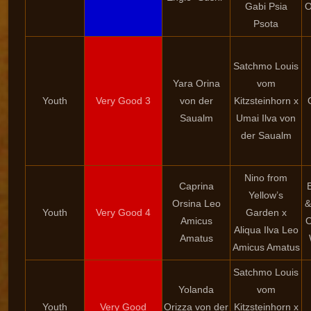
Gabi Psia
O
Psota
Satchmo Louis
Yara Orina
vom
Youth
Very Good 3
von der
Kitzsteinhorn x
Saualm
Umai Ilva von
der Saualm
Nino from
Caprina
Yellow’s
Orsina Leo
&
Youth
Very Good 4
Garden x
Amicus
O
Aliqua Ilva Leo
Amatus
Amicus Amatus
Satchmo Louis
Yolanda
vom
Youth
Very Good
Orizza von der
Kitzsteinhorn x