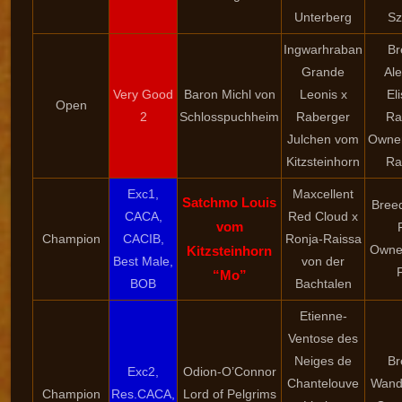
Unterberg
Sz
Ingwarhraban
Br
Grande
Al
Very Good
Baron Michl von
Leonis x
El
Open
2
Schlosspuchheim
Raberger
Ra
Julchen vom
Owner
Kitzsteinhorn
Ra
Exc1,
Maxcellent
Satchmo Louis
Breed
CACA,
Red Cloud x
vom
Champion
CACIB,
Ronja-Raissa
Owne
Kitzsteinhorn
Best Male,
von der
F
“Mo”
BOB
Bachtalen
Etienne-
Ventose des
Neiges de
Br
Exc2,
Odion-O’Connor
Chantelouve
Wand
Champion
Res.CACA,
Lord of Pelgrims