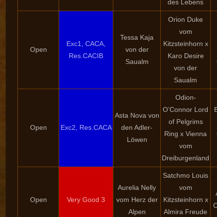
des Lebens
Orion Duke
vom
Tessa Kaja
Exc1, CACA,
Kitzsteinhorn x
Open
von der
Res.CACIB
Karo Desire
Saualm
von der
Saualm
Odion-
O’Connor Lord
Asta Nova von
of Pelgrims
Open
Exc2, Res.CACA
den Adler-
Ring x Vienna
Löwen
vom
Dreiburgenland
Satchmo Louis
Aurelia Nelly
vom
Open
Very Good 3
vom Herz der
Kitzsteinhorn x
O
Alpen
Almira Freude