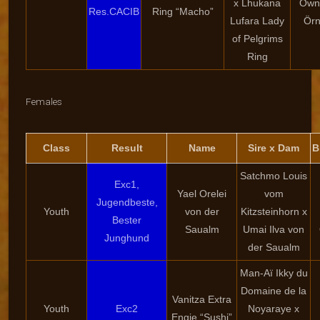
x Lhukana
Own
Res.CACIB
Ring “Macho”
Lufara Lady
Örn
of Pelgrims
Ring
Females
Class
Result
Name
Sire x Dam
B
Satchmo Louis
Exc1,
Yael Orelei
vom
Jugendbeste,
Youth
von der
Kitzsteinhorn x
Bester
Saualm
Umai Ilva von
Junghund
der Saualm
Man-Aï Ikky du
Domaine de la
Vanitza Extra
Youth
Exc2
Noyaraye x
Engie “Sushi”