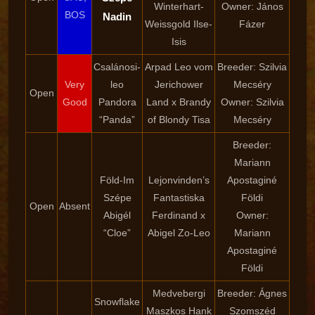
Winterhart-
Owner: János
BOS
Nadin
Weissgold Ilse-
Fázer
Isis
Csalánosi-
Arpad Leo vom
Breeder: Szilvia
Very
leo
Jerichower
Mecséry
Open
Good
Pandora
Land x Brandy
Owner: Szilvia
“Panda”
of Blondy Tisa
Mecséry
Breeder:
Mariann
Föld-Im
Lejonvinden’s
Apostaginé
Szépe
Fantastiska
Földi
Open
Absent
Abigél
Ferdinand x
Owner:
“Cloe”
Abigel Zo-Leo
Mariann
Apostaginé
Földi
Medvebergi
Breeder: Ágnes
Snowflake
Maszkos Hank
Szomszéd