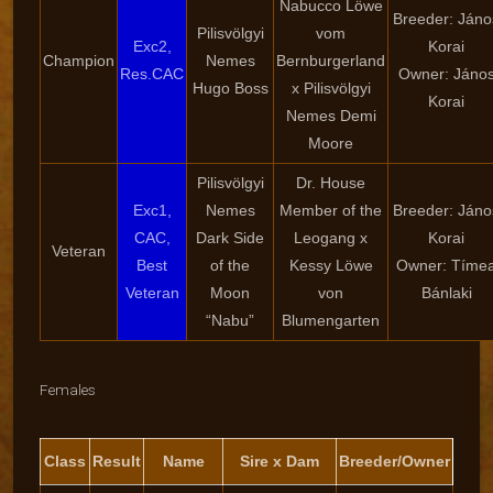
Nabucco Löwe
Breeder: Jáno
Pilisvölgyi
vom
Exc2,
Korai
Champion
Nemes
Bernburgerland
Res.CAC
Owner: Jáno
Hugo Boss
x Pilisvölgyi
Korai
Nemes Demi
Moore
Pilisvölgyi
Dr. House
Exc1,
Nemes
Member of the
Breeder: Jáno
CAC,
Dark Side
Leogang x
Korai
Veteran
Best
of the
Kessy Löwe
Owner: Tíme
Veteran
Moon
von
Bánlaki
“Nabu”
Blumengarten
Females
Class
Result
Name
Sire x Dam
Breeder/Owner