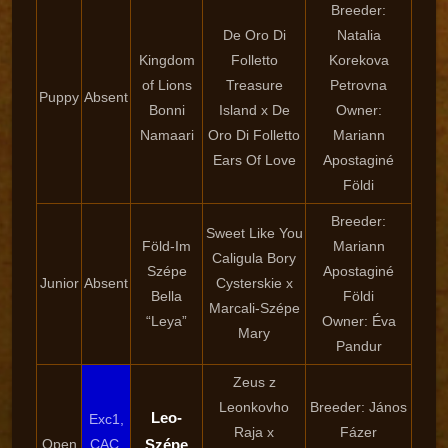
Breeder:
De Oro Di
Natalia
Kingdom
Folletto
Korekova
of Lions
Treasure
Petrovna
Puppy
Absent
Bonni
Island x De
Owner:
Namaari
Oro Di Folletto
Mariann
Ears Of Love
Apostaginé
Földi
Breeder:
Sweet Like You
Föld-Im
Mariann
Caligula Bory
Szépe
Apostaginé
Junior
Absent
Cysterskie x
Bella
Földi
Marcali-Szépe
“Leya”
Owner: Éva
Mary
Pandur
Zeus z
Leonkovho
Breeder: János
Leo-
Exc1,
Raja x
Fázer
Open
CAC,
Szépe