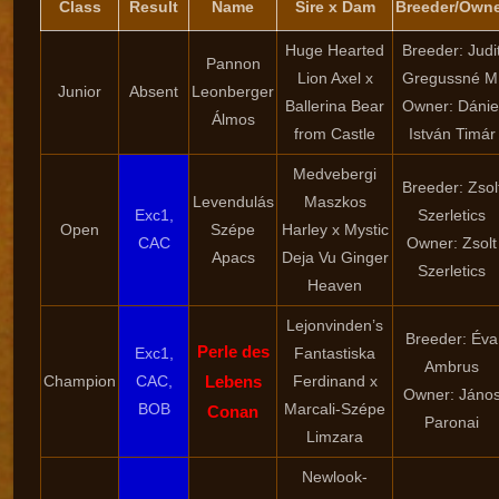
Class
Result
Name
Sire x Dam
Breeder/Own
Huge Hearted
Breeder: Judi
Pannon
Lion Axel x
Gregussné M
Junior
Absent
Leonberger
Ballerina Bear
Owner: Dánie
Álmos
from Castle
István Timár
Medvebergi
Breeder: Zsol
Levendulás
Maszkos
Exc1,
Szerletics
Open
Szépe
Harley x Mystic
CAC
Owner: Zsolt
Apacs
Deja Vu Ginger
Szerletics
Heaven
Lejonvinden’s
Breeder: Éva
Perle des
Exc1,
Fantastiska
Ambrus
Champion
CAC,
Lebens
Ferdinand x
Owner: Jáno
BOB
Marcali-Szépe
Conan
Paronai
Limzara
Newlook-