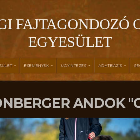
GI FAJTAGONDOZÓ 
EGYESÜLET
SÜLET
ESEMÉNYEK
ÜGYINTÉZÉS
ADATBÁZIS
SE
NBERGER ANDOK "