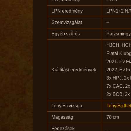
LPN eredmény
LPN1+2 N/N
Szemvizsgálat
–
Egyéb szűrés
Pajzsmirigy
HJCH, HC
Fiatal Klub
2021. Év Fia
Kiállítási eredmények
2022. Év Fel
3x HPJ, 2x 
7x CAC, 2
2x BOB, 2
Tenyészvizsga
Tenyészthe
Magasság
78 cm
Fedezések
–