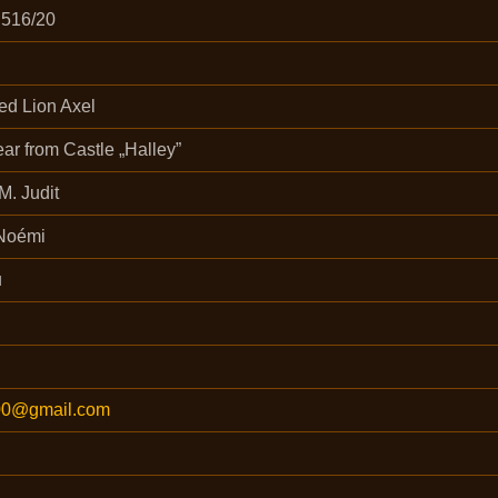
516/20
ed Lion Axel
ear from Castle „Halley”
. Judit
Noémi
u
0@gmail.com