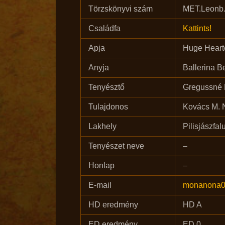
Törzskönyvi szám
MET.Leonb.
Családfa
Kattints!
Apja
Huge Heart
Anyja
Ballerina B
Tenyésztő
Gregussné M
Tulajdonos
Kovács M. 
Lakhely
Pilisjászfal
Tenyészet neve
–
Honlap
–
E-mail
monanona0
HD eredmény
HD A
ED eredmény
ED 0