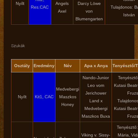
Nyílt
Angels
Darcy Löwe
Res.CAC
Tulajdonos: B
Axel
von
István
Blumengarten
Szukák
Osztály
Eredmény
Név
Apa x Anya
Tenyésztő/
Nando-Junior
Tenyésztő
Leo vom
Kutasi Beatri
Medvebergi
Jerichower
Fruzs
Nyílt
Kit1, CAC
Maszkos
Land x
Tulajdonos
Honey
Medvebergi
Kutasi Beatri
Maszkos Buxa
Fruzs
Tenyésztő:
Viking v. Sissy-
Mária, Vid