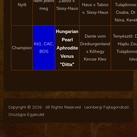
Nem jelent
Zaboo v.
Nyílt
Haus x Taboo
Tulajdonos
meg
Sissy-Haus
v. Sissy-Haus
Csaba, Dr.
Nóra, Kere
Hungarian
Dante vom
Tenyésztő: 
Pearl
Kit1, CAC,
Dreiburgenland
Hajdu Zs
Champion
Aphrodite
BOS
x Kőhegy
Tulajdonos
Venus
Kincse Kleo
Istv
"Ditta"
Copyright © 2026 · All Rights Reserved · Leonbergi Fajtagondozó
Országos Egyesület