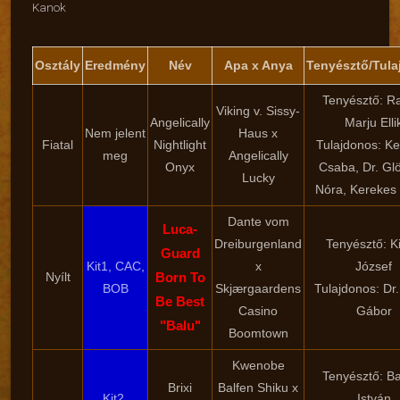
Kanok
Osztály
Eredmény
Név
Apa x Anya
Tenyésztő/Tul
Tenyésztő: Ra
Viking v. Sissy-
Angelically
Marju Elli
Nem jelent
Haus x
Fiatal
Nightlight
Tulajdonos: K
meg
Angelically
Onyx
Csaba, Dr. Glö
Lucky
Nóra, Kerekes
Dante vom
Luca-
Dreiburgenland
Tenyésztő: Ki
Guard
Kit1, CAC,
x
József
Nyílt
Born To
BOB
Skjærgaardens
Tulajdonos: Dr.
Be Best
Casino
Gábor
"Balu"
Boomtown
Kwenobe
Tenyésztő: B
Brixi
Balfen Shiku x
Kit2,
István