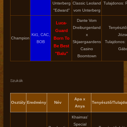
Unterberg
Classic Leoland
Tulajdonos: 
"Edward"
vom Unterberg
Dante Vom
Luca-
Dreiburgenland
Tenyésztő:
Guard
Kit1, CAC,
x
Józs
Champion
Born To
BOB
Skjaergaardens
Tulajdonos: 
Be Best
Casino
Gáb
"Balu"
Boomtown
Szukák
Apa x
Osztály
Eredmény
Név
Tenyésztő/Tulajd
Anya
Khaimas’
Special