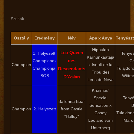
Szukák
Osztály
Eredmény
Név
Apa x Anya
Tenyészt
Hippulan
Lea-Queen
1. Helyezett,
Tenyés
Karhunkaataja
des
Championok
Ch
Champion
x Iseult de la
Championja,
Tulajdon
Descendants
Tribu des
BOB
Wittm
D’Aslan
Leos de Neva
Khaimas’
Special
Tenyé
Ballerina Bear
Sensation x
B
Champion
2. Helyezett
from Castle
Casey
Tulajdon
"Halley"
Leoland vom
Maros
Unterberg