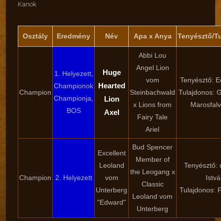
Kanok
Osztály
Eredmény
Név
Apa x Anya
Tenyésztő/T
Abbi Lou
Angel Lion
Huge
1. Helyezett,
vom
Tenyésztő: Eö
Hearted
Championok
Champion
Steinbachwald
Tulajdonos: 
Championja,
Lion
x Lions from
Marosfalvi
BOS
Axel
Fairy Tale
Ariel
Bud Spencer
Excellent
Member of
Leoland
Tenyésztő: 
the Leogang x
Champion
2. Helyezett
vom
Istv
Classic
Unterberg
Tulajdonos: 
Leoland vom
"Edward"
Unterberg