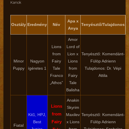
Kanok
Apa x
Osztály
Eredmény
Név
Tenyésztő/Tulajdonos
Anya
Amor
Lions
Lord of
from
Lion x
Tenyésztő: Komendánt-
Minor
Nagyon
Fairy
Lions
Fülöp Adrienn
Puppy
ígéretes 1
Tale
from
Tulajdonos: Dr. Vépi
Franco
Fairy
Attila
„Athos”
Tale
Balisha
Anakin
Lions
Skyrim
from
Kit1, HPJ,
Maxilev
Tenyésztő: Komendánt-
Fairy
Best
x Lions
Fülöp Adrienn
Fiatal