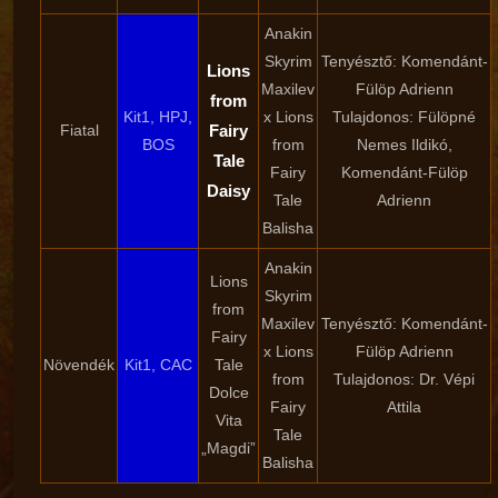
Anakin
Skyrim
Tenyésztő: Komendánt-
Lions
Maxilev
Fülöp Adrienn
from
Kit1, HPJ,
x Lions
Tulajdonos: Fülöpné
Fiatal
Fairy
BOS
from
Nemes Ildikó,
Tale
Fairy
Komendánt-Fülöp
Daisy
Tale
Adrienn
Balisha
Anakin
Lions
Skyrim
from
Maxilev
Tenyésztő: Komendánt-
Fairy
x Lions
Fülöp Adrienn
Növendék
Kit1, CAC
Tale
from
Tulajdonos: Dr. Vépi
Dolce
Fairy
Attila
Vita
Tale
„Magdi”
Balisha