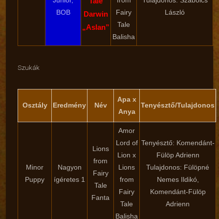
Junior,
from
Tulajdonos: Szabolcs
Tale
BOB
Fairy
László
Darwin
Tale
„Aslan”
Balisha
Szukák
Apa x
Osztály
Eredmény
Név
Tenyésztő/Tulajdonos
Anya
Amor
Lord of
Tenyésztő: Komendánt-
Lions
Lion x
Fülöp Adrienn
from
Minor
Nagyon
Lions
Tulajdonos: Fülöpné
Fairy
Puppy
ígéretes 1
from
Nemes Ildikó,
Tale
Fairy
Komendánt-Fülöp
Fanta
Tale
Adrienn
Balisha