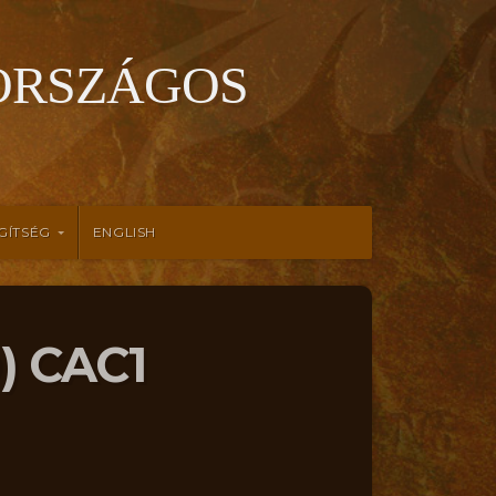
ORSZÁGOS
GÍTSÉG
ENGLISH
) CAC1