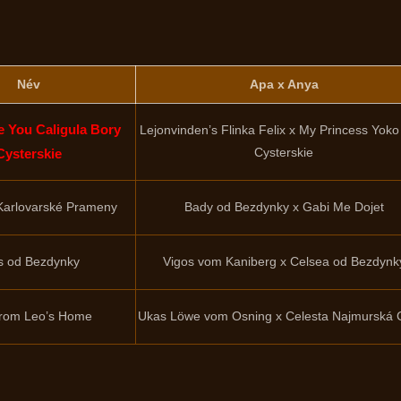
Név
Apa x Anya
e You Caligula Bory
Lejonvinden’s Flinka Felix x My Princess Yoko
Cysterskie
Cysterskie
 Karlovarské Prameny
Bady od Bezdynky x Gabi Me Dojet
is od Bezdynky
Vigos vom Kaniberg x Celsea od Bezdynk
from Leo’s Home
Ukas Löwe vom Osning x Celesta Najmurská 