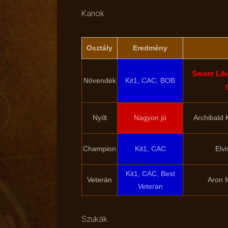
Kanok
Osztály
Eredmény
Sweet Lik
Növendék
Kit1, CAC, BOB
Nyílt
Nagyon jó
Archibald
Champion
Kit1, CAC
Elv
Kit1, CAC, Best
Veterán
Aron 
Veteran
Szukák