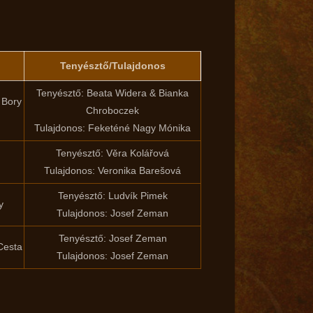
Tenyésztő/Tulajdonos
Tenyésztő: Beata Widera & Bianka
 Bory
Chroboczek
Tulajdonos: Feketéné Nagy Mónika
Tenyésztő: Věra Kolářová
Tulajdonos: Veronika Barešová
Tenyésztő: Ludvík Pimek
y
Tulajdonos: Josef Zeman
Tenyésztő: Josef Zeman
Cesta
Tulajdonos: Josef Zeman