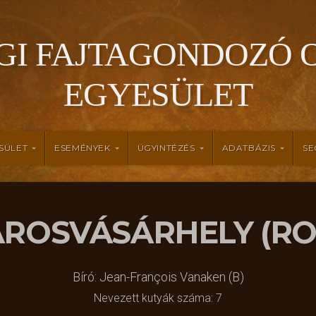
GI FAJTAGONDOZÓ 
EGYESÜLET
SÜLET
ESEMÉNYEK
ÜGYINTÉZÉS
ADATBÁZIS
SE
 MAROSVÁSÁRHELY (RO
Bíró: Jean-François Vanaken (B)
Nevezett kutyák száma: 7