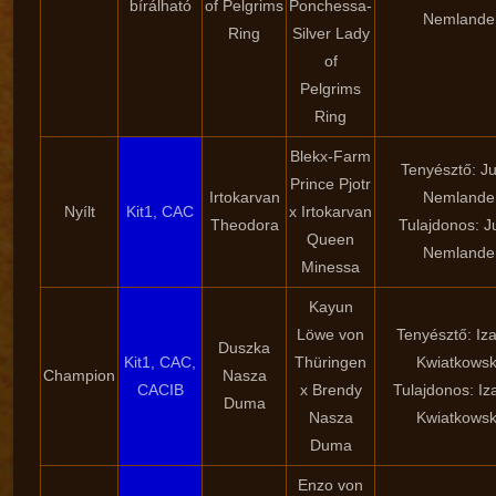
bírálható
of Pelgrims
Ponchessa-
Nemlande
Ring
Silver Lady
of
Pelgrims
Ring
Blekx-Farm
Tenyésztő: Ju
Prince Pjotr
Irtokarvan
Nemlande
Nyílt
Kit1, CAC
x Irtokarvan
Theodora
Tulajdonos: J
Queen
Nemlande
Minessa
Kayun
Löwe von
Tenyésztő: Iz
Duszka
Kit1, CAC,
Thüringen
Kwiatkows
Champion
Nasza
CACIB
x Brendy
Tulajdonos: Iz
Duma
Nasza
Kwiatkows
Duma
Enzo von