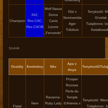
Unterberg
Wolf Nasza
Otzi x
Tenyésztő: M
Kit2,
Duma
Semiramida
Grzelak
Champion
Res.CAC,
Cavis
Ager
Tulajdonos: Iz
Res.CACIB
Leonis
Trifolium
Kwiatkows
„Fernando”
Szukák
Apa x
Osztály
Eredmény
Név
Tenyésztő/Tula
Anya
Prosper
Rozowa
Perla du
Ravanna-
Temple
Tenyésztő: Wan
Nem
Ruby Lady
d’Artemis x
Fiatal
Tulajdonos: J