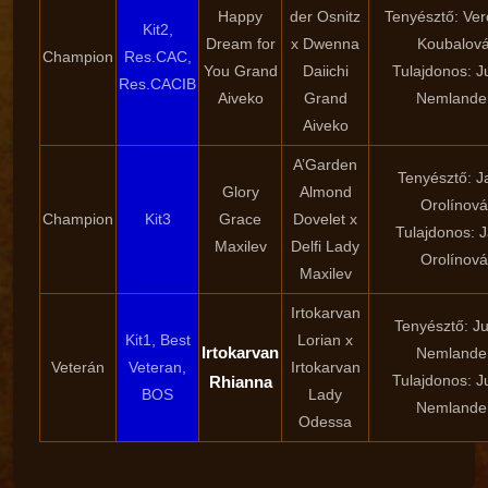
Happy
der Osnitz
Tenyésztő: Ver
Kit2,
Dream for
x Dwenna
Koubalov
Champion
Res.CAC,
You Grand
Daiichi
Tulajdonos: J
Res.CACIB
Aiveko
Grand
Nemlande
Aiveko
A’Garden
Tenyésztő: J
Glory
Almond
Orolínová
Champion
Kit3
Grace
Dovelet x
Tulajdonos: 
Maxilev
Delfi Lady
Orolínová
Maxilev
Irtokarvan
Tenyésztő: Ju
Kit1, Best
Lorian x
Irtokarvan
Nemlande
Veterán
Veteran,
Irtokarvan
Tulajdonos: J
Rhianna
BOS
Lady
Nemlande
Odessa