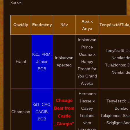
Kanok
Apa x
Osztály
Eredmény
Név
Tenyésztő/Tul
Anya
Irtokarvan
Prince
Tenyésztő: Ju
Kit1, PRM,
Osama x
Irtokarvan
Nemlande
Fiatal
Junior
Happy
Xpected
Tulajdonos: J
BOB
Dream for
Nemlande
You Grand
Aiveko
Hermann
Chicago
Hesse x
Tenyésztő: L
Kit1, CAC,
Bear from
Casey
Bonifác
Champion
CACIB,
Leoland
Tulajdonos: Sz
Castle
BOB
vom
Szigligeti An
„Giorgio”