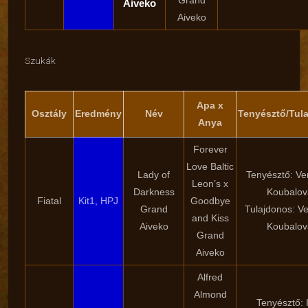
Grand
Aiveko
Aiveko
Szukák
Apa x
Osztály
Eredmény
Név
Tenyésztő/Tul
Anya
Forever
Love Baltic
Lady of
Tenyésztő: Ve
Leon’s x
Darkness
Koubalov
Fiatal
Kit1, HPJ
Goodbye
Grand
Tulajdonos: Ve
and Kiss
Aiveko
Koubalov
Grand
Aiveko
Alfred
Almond
Tenyésztő: I