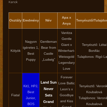
Kanok
Apa x
Osztály
Eredmény
Név
Tenyésztő/Tulajdo
Anya
Vanitza
Gentle
Nagyon
Gentleman
Giant x
Tenyésztő: Létai
ígéretes 1,
Bear from
Kölyök
Winterhart-
Bonifác
Best
Castle
Weissgold
Tulajdonos: Rigó La
Puppy
„Ludwig”
Legendary
Love
Forever
Land Sun
Love Baltic
Kit1, HPJ,
Tenyésztő: Veroni
Never
Leon’s x
Best
Koubalová
Fiatal
Sets
Goodbye
Junior,
Tulajdonos: Veroni
and Kiss
Grand
BOS
Koubalová