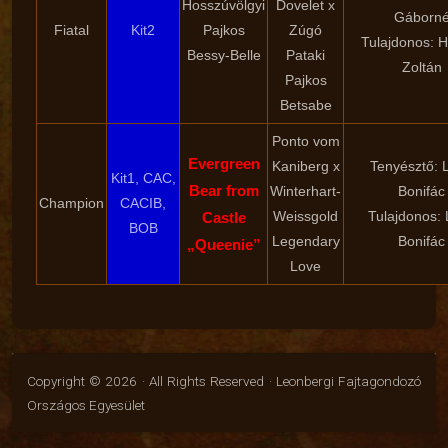
Hosszúvölgyi
Dovelet x
Gáborn
Fiatal
Kit2
Pajkos
Zúgó
Tulajdonos: H
Bessy-Belle
Pataki
Zoltán
Pajkos
Betsabe
Ponto vom
Evergreen
Kaniberg x
Tenyésztő: L
Kit1, CAC,
Bear from
Winterhart-
Bonifác
Champion
CACIB,
Weissgold
Tulajdonos: 
Castle
BOB
Legendary
Bonifác
„Queenie”
Love
Copyright © 2026 · All Rights Reserved · Leonbergi Fajtagondozó
Országos Egyesület